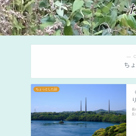
― 
ち
ちょっとした話
長
丘