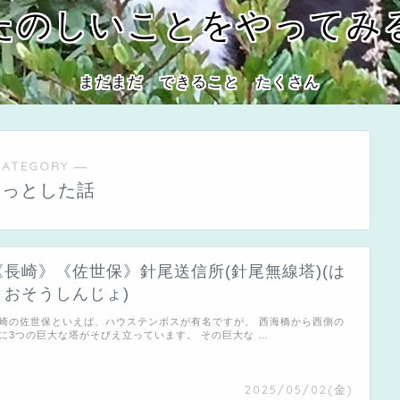
たのしいことをやってみ
まだまだ できること たくさん
CATEGORY ―
ょっとした話
《長崎》《佐世保》針尾送信所(針尾無線塔)(は
りおそうしんじょ)
崎の佐世保といえば、ハウステンボスが有名ですが、 西海橋から西側の
に3つの巨大な塔がそびえ立っています。 その巨大な …
2025/05/02(金)