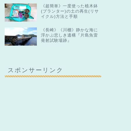
《超簡単》一度使った植木鉢
(プランター)の土の再生(リサ
イクル)方法と手順
《長崎》《川棚》静かな海に
浮かぶ悲しき遺構『片島魚雷
発射試験場跡』
スポンサーリンク