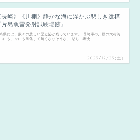
《長崎》《川棚》静かな海に浮かぶ悲しき遺構
『片島魚雷発射試験場跡』
崎県には、数々の悲しい歴史跡が残っています。 長崎県の川棚の大村湾
いにも、今にも風化して無くなりそうな、 悲しい歴史 …
2023/12/23(土)