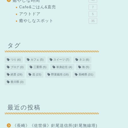
癒やしな時間
Cafe&ごはん&直売
7
アウトドア
5
癒やしなスポット
35
タグ
つり
(4)
カフェ
(5)
スイーツ
(7)
ネコ
(6)
ブログ
(3)
三重県
(5)
単身赴任
(4)
海
(5)
絶景
(28)
花
(23)
野菜栽培
(18)
長崎県
(31)
香川県
(3)
最近の投稿
《長崎》《佐世保》針尾送信所(針尾無線塔)