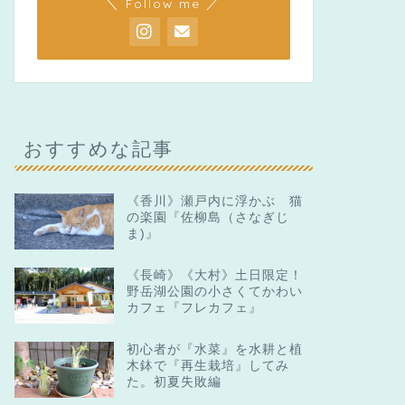
＼ Follow me ／
おすすめな記事
《香川》瀬戸内に浮かぶ 猫
の楽園『佐柳島（さなぎじ
ま)』
《長崎》《大村》土日限定！
野岳湖公園の小さくてかわい
カフェ『フレカフェ』
初心者が『水菜』を水耕と植
木鉢で『再生栽培』してみ
た。初夏失敗編