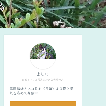
る
よしな
自然とネコと写真大好きな長崎の人
異国情緒＆ネコ香る《長崎》より愛と勇
気を込めて発信中