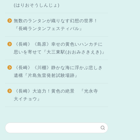
(はりおそうしんじょ)
無数のランタンが織りなす幻想の世界！
『長崎ランタンフェスティバル』
《長崎》《島原》幸せの黄色いハンカチに
思いを寄せて『大三東駅(おおみさきえき)』
《長崎》《川棚》静かな海に浮かぶ悲しき
遺構『片島魚雷発射試験場跡』
《長崎》大迫力！黄色の絶景 『光永寺
大イチョウ』