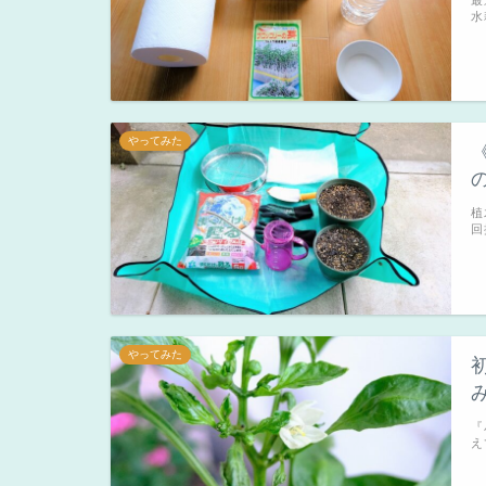
水
やってみた
植
回
やってみた
『
え