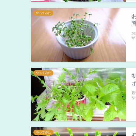
やってみた
お
が
やってみた
最
な
やってみた