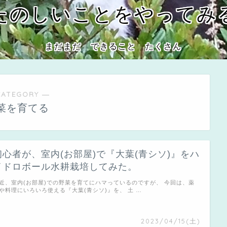
たのしいことをやってみ
まだまだ できること たくさん
CATEGORY ―
菜を育てる
初心者が、室内(お部屋)で『大葉(青シソ)』をハ
イドロボール水耕栽培してみた。
近、室内(お部屋)での野菜を育てにハマっているのですが、 今回は、薬
や料理にいろいろ使える『大葉(青シソ)』を、 土 …
2023/04/15(土)