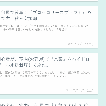
お部屋で簡単！『ブロッコリースプラウト』の
育て方 秋～実施編
部屋でブロッコリースプラウト栽培は、9月に一度チャレンジしました
、 暑い時期は難しいらしく失敗しました。 11月後半 …
2022/12/03(土)
初心者が、室内(お部屋)で『水菜』をハイドロ
ボール水耕栽培してみた。
近、室内(お部屋)で野菜を育てていますが、 今回は、鍋の季節にかかせ
い『水菜』を、土を使わない水耕栽培でチャレンジ。 …
2022/10/15(土)
初心者が、室内(お部屋)で『万能ネギ(小ネギ)』