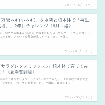
2022/06/18(土)
『万能ネギ(小ネギ)』を水耕と植木鉢で『再生
栽培』。2年目チャレンジ《6月～編》
回、初めて万能ネギ(小ネギ)の再生栽培をやってみて、 とても面白かっ
のですが、いろいろ改善点が見つかりました。 今回 …
2022/06/05(日)
『サラダレタスミックス5』植木鉢で育ててみ
た！《夏場奮闘編》
木鉢で『サラダレタスミックス5』育ててみたは、 2年連続で成功です
、いずれも、秋～冬の時期でした。 今回は、春タネま …
2022/05/21(土)