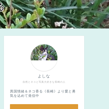
る
よしな
自然とネコと写真大好きな長崎の人
異国情緒＆ネコ香る《長崎》より愛と勇
気を込めて発信中