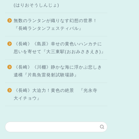
(はりおそうしんじょ)
無数のランタンが織りなす幻想の世界！
『長崎ランタンフェスティバル』
《長崎》《島原》幸せの黄色いハンカチに
思いを寄せて『大三東駅(おおみさきえき)』
《長崎》《川棚》静かな海に浮かぶ悲しき
遺構『片島魚雷発射試験場跡』
《長崎》大迫力！黄色の絶景 『光永寺
大イチョウ』