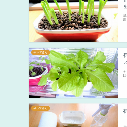
最
部
やってみた
今
回
やってみた
最