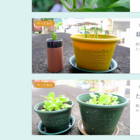
やってみた
前
た
やってみた
植
が