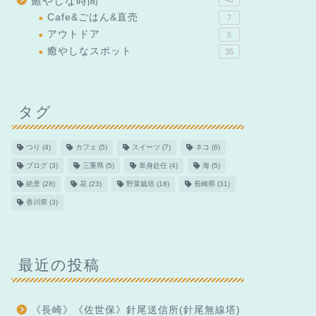
癒やしな時間
Cafe&ごはん&直売
7
アウトドア
5
癒やしなスポット
35
タグ
つり
(4)
カフェ
(5)
スイーツ
(7)
ネコ
(6)
ブログ
(3)
三重県
(5)
単身赴任
(4)
海
(5)
絶景
(28)
花
(23)
野菜栽培
(18)
長崎県
(31)
香川県
(3)
最近の投稿
《長崎》《佐世保》針尾送信所(針尾無線塔)