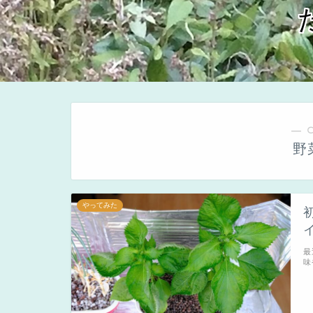
― 
野
やってみた
最
味