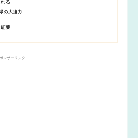
われる
緑の大迫力
の紅葉
ポンサーリンク