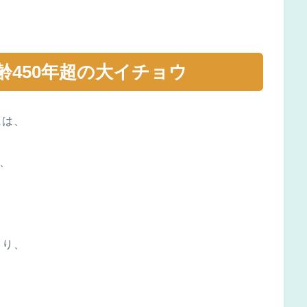
齢450年超の大イチョウ
には、
、
まり、