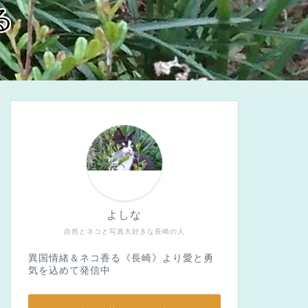
る
よしな
自然とネコと写真大好きな長崎の人
異国情緒＆ネコ香る《長崎》より愛と勇
気を込めて発信中