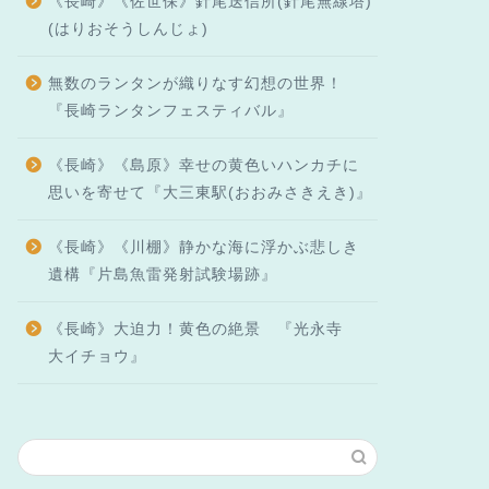
《長崎》《佐世保》針尾送信所(針尾無線塔)
(はりおそうしんじょ)
無数のランタンが織りなす幻想の世界！
『長崎ランタンフェスティバル』
《長崎》《島原》幸せの黄色いハンカチに
思いを寄せて『大三東駅(おおみさきえき)』
《長崎》《川棚》静かな海に浮かぶ悲しき
遺構『片島魚雷発射試験場跡』
《長崎》大迫力！黄色の絶景 『光永寺
大イチョウ』