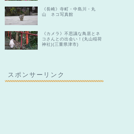
《長崎》寺町・中島川・丸
山 ネコ写真館
《カメラ》不思議な鳥居とネ
コさんとの出会い！(丸山稲荷
神社)(三重県津市)
スポンサーリンク