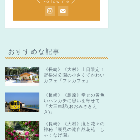
＼ Follow me ／
おすすめな記事
《長崎》《大村》土日限定！
野岳湖公園の小さくてかわい
カフェ『フレカフェ』
《長崎》《島原》幸せの黄色
いハンカチに思いを寄せて
『大三東駅(おおみさきえ
き)』
《長崎》《大村》滝と花々の
神秘『裏見の滝自然花苑 し
ゃくなげ園』