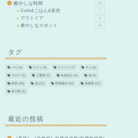
癒やしな時間
49
Cafe&ごはん&直売
7
アウトドア
5
癒やしなスポット
35
タグ
つり
(4)
カフェ
(5)
スイーツ
(7)
ネコ
(6)
ブログ
(3)
三重県
(5)
単身赴任
(4)
海
(5)
絶景
(28)
花
(23)
野菜栽培
(18)
長崎県
(31)
香川県
(3)
最近の投稿