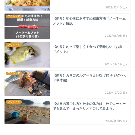
2022/12/10(土)
アウトドア
《釣り》初心者におすすめ結束方法『ノーネーム
ノット』解説
2022/01/03(月)
アウトドア
《釣り》釣って楽しく！食べて美味しい！お魚
『メッキ』
2021/09/04(土)
アウトドア
《釣り》カサゴのルアーちょい投げ釣り(ジグヘッ
ド単体編)
2020/12/20(日)
アウトドア
《休日の過ごし方》たまの休みは、外でコーヒー
でも飲んで、まったりとすごしてみよう。
2020/11/03(火)