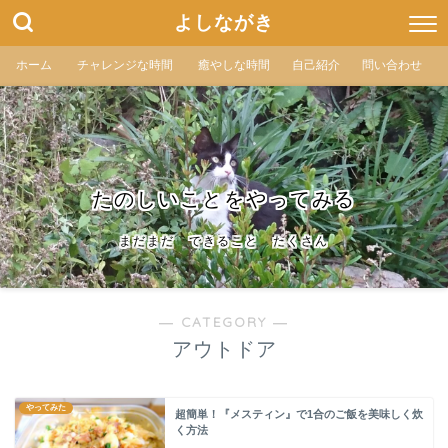
よしながき
ホーム
チャレンジな時間
癒やしな時間
自己紹介
問い合わせ
たのしいことをやってみる
まだまだ できること たくさん
― CATEGORY ―
アウトドア
やってみた
超簡単！『メスティン』で1合のご飯を美味しく炊
く方法