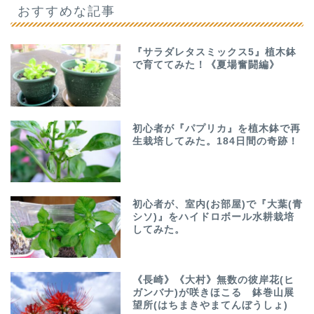
おすすめな記事
『サラダレタスミックス5』植木鉢
で育ててみた！《夏場奮闘編》
初心者が『パプリカ』を植木鉢で再
生栽培してみた。184日間の奇跡！
初心者が、室内(お部屋)で『大葉(青
シソ)』をハイドロボール水耕栽培
してみた。
《長崎》《大村》無数の彼岸花(ヒ
ガンバナ)が咲きほこる 鉢巻山展
望所(はちまきやまてんぼうしょ)