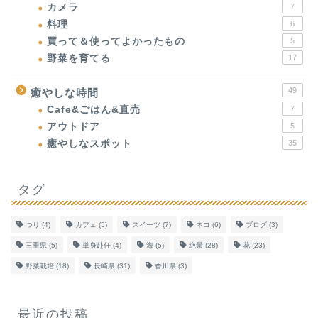
カメラ
7
料理
6
買って＆使ってよかったもの
5
野菜を育てる
17
49
癒やしな時間
Cafe&ごはん&直売
7
アウトドア
5
癒やしなスポット
35
タグ
つり
(4)
カフェ
(5)
スイーツ
(7)
ネコ
(6)
ブログ
(3)
三重県
(5)
単身赴任
(4)
海
(5)
絶景
(28)
花
(23)
野菜栽培
(18)
長崎県
(31)
香川県
(3)
最近の投稿