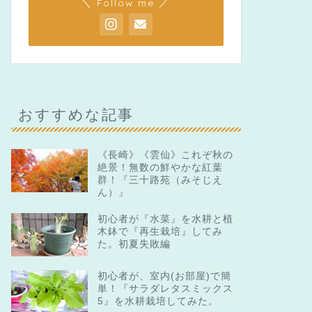
＼ Follow me ／
おすすめな記事
《長崎》《雲仙》これぞ秋の
絶景！無数の鮮やかな紅葉
群！『三十路苑（みそじえ
ん）』
初心者が『水菜』を水耕と植
木鉢で『再生栽培』してみ
た。初夏失敗編
初心者が、室内(お部屋)で簡
単！『サラダレタスミックス
5』を水耕栽培してみた。