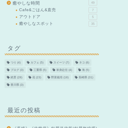
癒やしな時間
49
Cafe&ごはん&直売
7
アウトドア
5
癒やしなスポット
35
タグ
つり
(4)
カフェ
(5)
スイーツ
(7)
ネコ
(6)
ブログ
(3)
三重県
(5)
単身赴任
(4)
海
(5)
絶景
(28)
花
(23)
野菜栽培
(18)
長崎県
(31)
香川県
(3)
最近の投稿