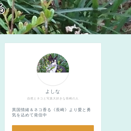
る
よしな
自然とネコと写真大好きな長崎の人
異国情緒＆ネコ香る《長崎》より愛と勇
気を込めて発信中