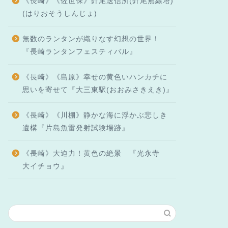
《長崎》《佐世保》針尾送信所(針尾無線塔)
(はりおそうしんじょ)
無数のランタンが織りなす幻想の世界！
『長崎ランタンフェスティバル』
《長崎》《島原》幸せの黄色いハンカチに
思いを寄せて『大三東駅(おおみさきえき)』
《長崎》《川棚》静かな海に浮かぶ悲しき
遺構『片島魚雷発射試験場跡』
《長崎》大迫力！黄色の絶景 『光永寺
大イチョウ』