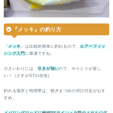
『
メッキ
』の
釣り方
『
メッキ
』は比較的簡単に釣れるので、
ルアーフィッ
シング入門
に最適ですね。
小さいわりには、
引きが強い
ので、やりとりが楽し
い！（さすがGTの幼魚)
釣れる場所と時間帯は、朝夕まづめの河口付近がおす
すめ。
メバリングロッドに極細PEライン＋小型のメタルジグ