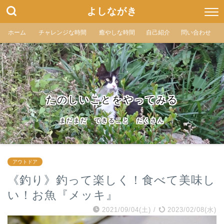
よしながき
ホーム
チャレンジな時間
癒やしな時間
自己紹介
問い合わせ
たのしいことをやってみる
まだまだ できること たくさん
アウトドア
《釣り》釣って楽しく！食べて美味し
い！お魚『メッキ』
2021/09/04(土)
/
2023/02/08(水)