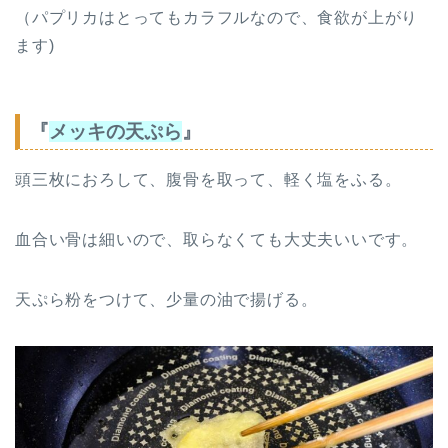
（パプリカはとってもカラフルなので、食欲が上がり
ます)
『
メッキの天ぷら
』
頭三枚におろして、腹骨を取って、軽く塩をふる。
血合い骨は細いので、取らなくても大丈夫いいです。
天ぷら粉をつけて、少量の油で揚げ
る。