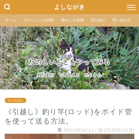
よしながき
ホーム
チャレンジな時間
癒やしな時間
自己紹介
問い合わせ
たのしいことをやってみる
まだまだ できること たくさん
やってみた
《引越し》釣り竿(ロッド)をボイド管
を使って送る方法。
2021/08/14(土)
/
2023/06/12(月)