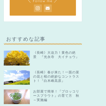
＼ Follow me ／
おすすめな記事
《長崎》大迫力！黄色の絶
景 『光永寺 大イチョウ』
《長崎》春が来た！一面の菜
の花と桜の絶妙なコントラス
ト！『白木峰高原』
お部屋で簡単！『ブロッコリ
ースプラウト』の育て方 秋
～実施編