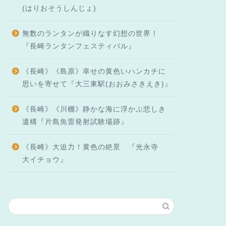
(はりおそうしんじょ)
無数のランタンが織りなす幻想の世界！
『長崎ランタンフェスティバル』
《長崎》《島原》幸せの黄色いハンカチに
思いを寄せて『大三東駅(おおみさきえき)』
《長崎》《川棚》静かな海に浮かぶ悲しき
遺構『片島魚雷発射試験場跡』
《長崎》大迫力！黄色の絶景 『光永寺
大イチョウ』