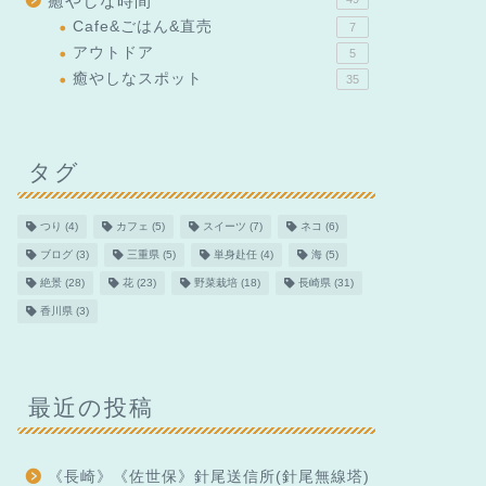
癒やしな時間
Cafe&ごはん&直売
7
アウトドア
5
癒やしなスポット
35
タグ
つり
(4)
カフェ
(5)
スイーツ
(7)
ネコ
(6)
ブログ
(3)
三重県
(5)
単身赴任
(4)
海
(5)
絶景
(28)
花
(23)
野菜栽培
(18)
長崎県
(31)
香川県
(3)
最近の投稿
《長崎》《佐世保》針尾送信所(針尾無線塔)