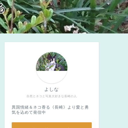
る
よしな
自然とネコと写真大好きな長崎の人
異国情緒＆ネコ香る《長崎》より愛と勇
気を込めて発信中