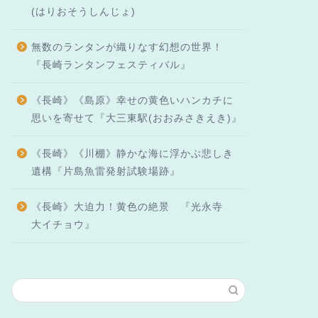
(はりおそうしんじょ)
無数のランタンが織りなす幻想の世界！
『長崎ランタンフェスティバル』
《長崎》《島原》幸せの黄色いハンカチに
思いを寄せて『大三東駅(おおみさきえき)』
《長崎》《川棚》静かな海に浮かぶ悲しき
遺構『片島魚雷発射試験場跡』
《長崎》大迫力！黄色の絶景 『光永寺
大イチョウ』