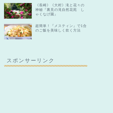
《長崎》《大村》滝と花々の
神秘『裏見の滝自然花苑 し
ゃくなげ園』
超簡単！『メスティン』で1合
のご飯を美味しく炊く方法
スポンサーリンク