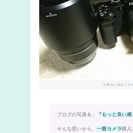
記事内に商品プロ
ブログの写真を、
『
もっと良い感
そんな思いから、
一眼カメラ
購入