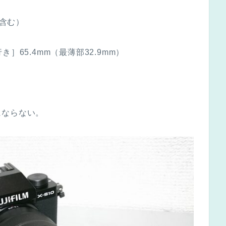
ド含む）
行き］65.4mm（最薄部32.9mm）
にならない。