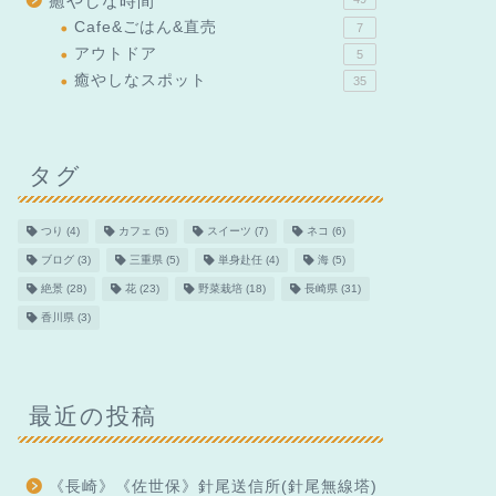
癒やしな時間
Cafe&ごはん&直売
7
アウトドア
5
癒やしなスポット
35
タグ
つり
(4)
カフェ
(5)
スイーツ
(7)
ネコ
(6)
ブログ
(3)
三重県
(5)
単身赴任
(4)
海
(5)
絶景
(28)
花
(23)
野菜栽培
(18)
長崎県
(31)
香川県
(3)
最近の投稿
《長崎》《佐世保》針尾送信所(針尾無線塔)