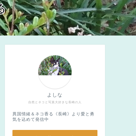
る
よしな
自然とネコと写真大好きな長崎の人
異国情緒＆ネコ香る《長崎》より愛と勇
気を込めて発信中