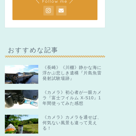
＼ Follow me ／
おすすめな記事
《長崎》《川棚》静かな海に
浮かぶ悲しき遺構『片島魚雷
発射試験場跡』
《カメラ》初心者が一眼カメ
ラ『富士フイルム X-S10』1
年間使ってみた感想
《カメラ》カメラを通せば、
何気ない風景も違って見え
る！