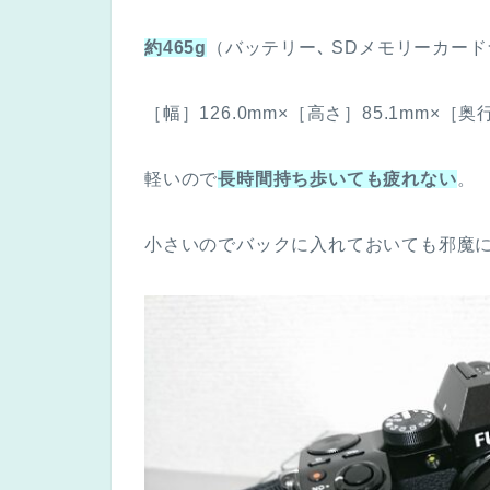
約465g
（バッテリー､ SDメモリーカー
［幅］126.0mm×［高さ］85.1mm×［奥
軽いので
長時間持ち歩いても疲れない
。
小さいのでバックに入れておいても邪魔