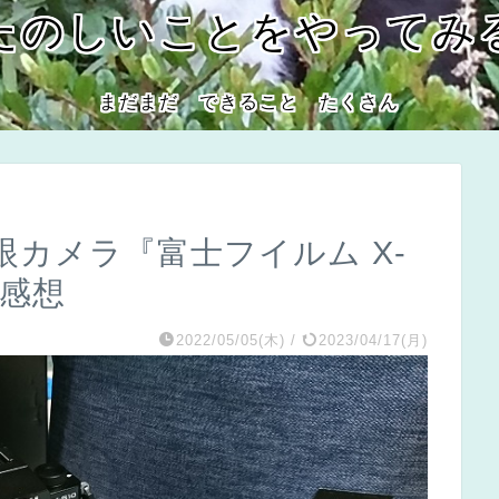
たのしいことをやってみ
まだまだ できること たくさん
カメラ『富士フイルム X-
た感想
2022/05/05(木)
/
2023/04/17(月)