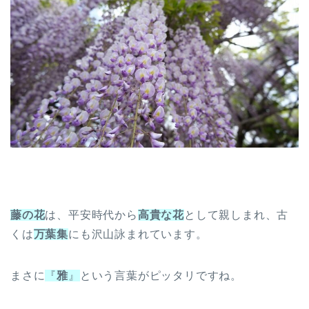
藤の花
は、平安時代から
高貴な花
として親しまれ、古
くは
万葉集
にも沢山詠まれています。
まさに
『
雅
』
という言葉がピッタリですね。