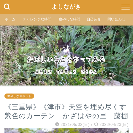
よしながき
ホーム
チャレンジな時間
癒やしな時間
自己紹介
問い合わせ
たのしいことをやってみる
まだまだ できること たくさん
癒やしなスポット
《三重県》《津市》天空を埋め尽くす
紫色のカーテン かざはやの里 藤棚
2021/05/02(日)
/
2023/04/23(日)