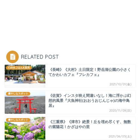
RELATED POST
Cafe&ごはん&直売
《長崎》《大村》土日限定！野岳湖公園の小さく
てかわいカフェ『フレカフェ』
2021/10/01(金)
癒やしなスポット
《佐賀》インスタ映え間違いなし！海に浮かぶ幻
想的風景『大魚神社(おおうおじんじゃ)の海中鳥
居』
2020/11/08(日)
癒やしなスポット
《三重県》《津市》絶景！丘を埋め尽くす、無数
の紫陽花！かざはやの里
2021/06/05(土)