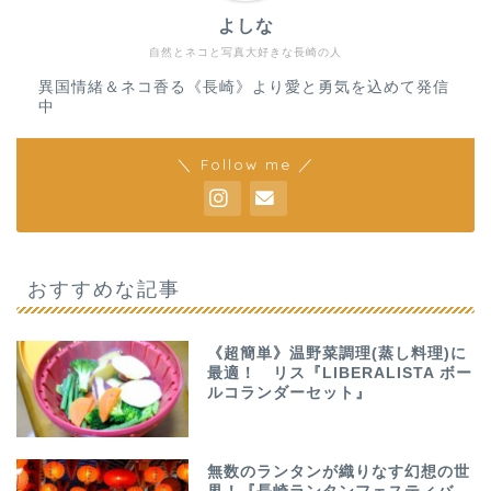
よしな
自然とネコと写真大好きな長崎の人
異国情緒＆ネコ香る《長崎》より愛と勇気を込めて発信
中
＼ Follow me ／
おすすめな記事
《超簡単》温野菜調理(蒸し料理)に
最適！ リス『LIBERALISTA ボー
ルコランダーセット』
無数のランタンが織りなす幻想の世