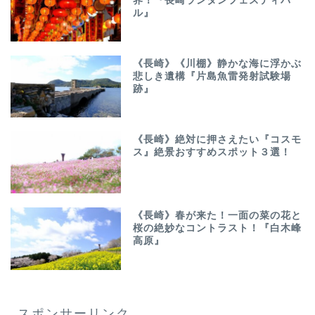
界！『長崎ランタンフェスティバ
ル』
《長崎》《川棚》静かな海に浮かぶ
悲しき遺構『片島魚雷発射試験場
跡』
《長崎》絶対に押さえたい『コスモ
ス』絶景おすすめスポット３選！
《長崎》春が来た！一面の菜の花と
桜の絶妙なコントラスト！『白木峰
高原』
スポンサーリンク