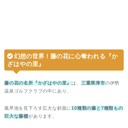
幻想の世界
！
藤の花
に心奪われる『
か
ざはやの里
』
藤の花の名所『かざはやの里』
は、
三重県津市
の伊勢
温泉ゴルフクラブの中にあり、
風早池を見下ろす広大な斜面に
10種類の藤と7種類もの
巨大な藤棚
があります。