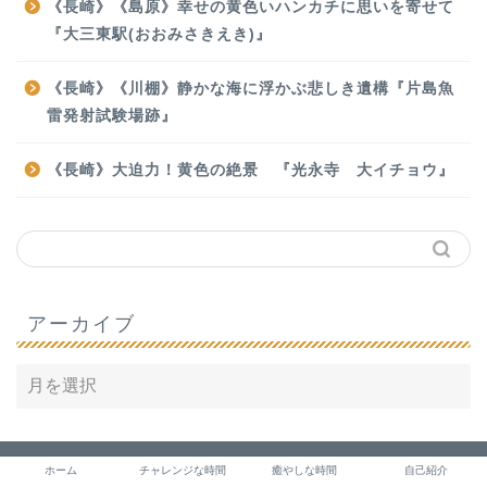
《長崎》《島原》幸せの黄色いハンカチに思いを寄せて
『大三東駅(おおみさきえき)』
《長崎》《川棚》静かな海に浮かぶ悲しき遺構『片島魚
雷発射試験場跡』
《長崎》大迫力！黄色の絶景 『光永寺 大イチョウ』
アーカイブ
プライバシーポリシー
免責事項
ホーム
チャレンジな時間
癒やしな時間
自己紹介