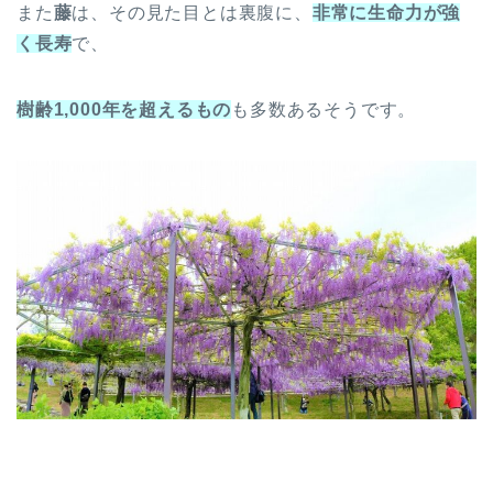
また
藤
は、その見た目とは裏腹に、
非常に生命力が強
く長寿
で、
樹齢1,000年を超えるもの
も多数あるそうです。