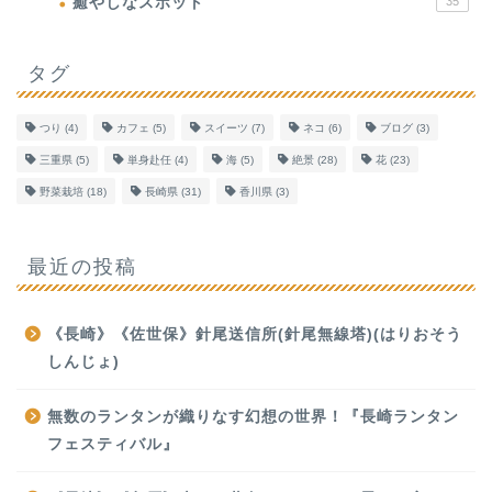
癒やしなスポット
35
タグ
つり
(4)
カフェ
(5)
スイーツ
(7)
ネコ
(6)
ブログ
(3)
三重県
(5)
単身赴任
(4)
海
(5)
絶景
(28)
花
(23)
野菜栽培
(18)
長崎県
(31)
香川県
(3)
最近の投稿
《長崎》《佐世保》針尾送信所(針尾無線塔)(はりおそう
しんじょ)
無数のランタンが織りなす幻想の世界！『長崎ランタン
フェスティバル』