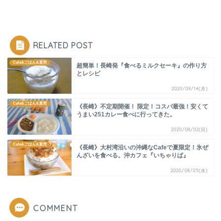
RELATED POST
Cafe&ごはん&直売
超簡単！長崎発『食べるミルクセーキ』の作り方
とレシピ
2020/09/14(月)
Cafe&ごはん&直売
《長崎》不定期開催！ 限定！コスパ最強！安くて
うまい251カレー食べに行ってきた。
2020/08/02(日)
Cafe&ごはん&直売
《長崎》大村湾沿いの沖縄なCafeで夏限定！氷ぜ
んざいを食べる。沖カフェ『いちゃりば』
2020/08/05(水)
COMMENT