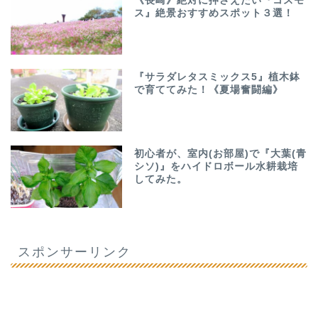
《長崎》絶対に押さえたい『コスモ
ス』絶景おすすめスポット３選！
『サラダレタスミックス5』植木鉢
で育ててみた！《夏場奮闘編》
初心者が、室内(お部屋)で『大葉(青
シソ)』をハイドロボール水耕栽培
してみた。
スポンサーリンク