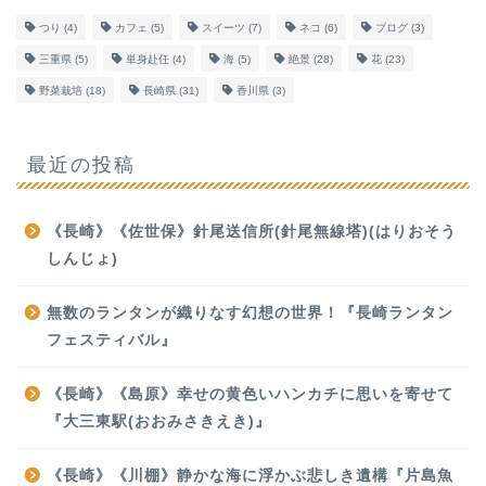
つり
(4)
カフェ
(5)
スイーツ
(7)
ネコ
(6)
ブログ
(3)
三重県
(5)
単身赴任
(4)
海
(5)
絶景
(28)
花
(23)
野菜栽培
(18)
長崎県
(31)
香川県
(3)
最近の投稿
《長崎》《佐世保》針尾送信所(針尾無線塔)(はりおそう
しんじょ)
無数のランタンが織りなす幻想の世界！『長崎ランタン
フェスティバル』
《長崎》《島原》幸せの黄色いハンカチに思いを寄せて
『大三東駅(おおみさきえき)』
《長崎》《川棚》静かな海に浮かぶ悲しき遺構『片島魚