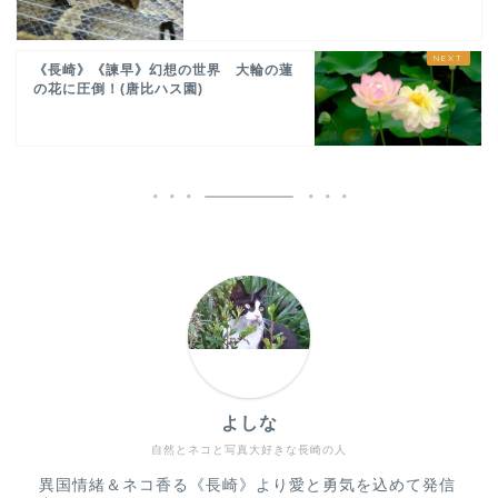
《長崎》《諫早》幻想の世界 大輪の蓮
の花に圧倒！(唐比ハス園)
よしな
自然とネコと写真大好きな長崎の人
異国情緒＆ネコ香る《長崎》より愛と勇気を込めて発信